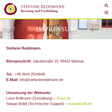
STEFANIE REDDMANN
Beratung und Fortbildung
Zum
Inhalt
springen
IMPRESSUM
Stefanie Reddmann
Büroanschrift:
Jakobstraße 10, 99423 Weimar
Tel.:
+49 3643 2524648
E-Mail:
info@stefaniereddmann.de
Umsetzung der Webseite:
Luise Bollmann (Gestaltung) –
illuise.de
Stepan Boldt (Technischer Support) –
stepanboldt.de