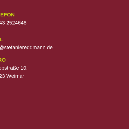
LEFON
43 2524648
L
o@stefaniereddmann.de
RO
obstraße 10,
23 Weimar